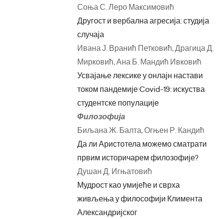
Соња С. Леро Максимовић
Другост и вербална агресија: студија
случаја
Ивана Ј. Вранић Петковић, Драгица Д.
Мирковић, Ана Б. Мандић Ивковић
Усвајање лексике у онлајн настави
током пандемије Covid-19: искуства
студентске популације
Филозофија
Биљана Ж. Балта, Огњен Р. Кандић
Да ли Аристотела можемо сматрати
првим историчарем филозофије?
Душан Д. Игњатовић
Мудрост као умијеће и сврха
живљења у философији Климента
Александријског