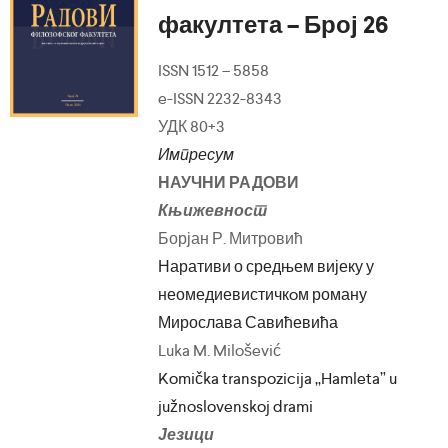
факултета – Број 26
ISSN 1512 – 5858
e-ISSN 2232-8343
УДК 80+3
Импресум
НАУЧНИ РАДОВИ
Књижевност
Борјан Р. Митровић
Наративи о средњем вијеку у
неомедиевистичкoм роману
Мирослава Савићевића
Luka M. Milošević
Komička transpozicija „Hamleta” u
južnoslovenskoj drami
Језици