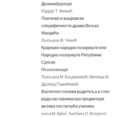
Драматургија
Радоје Т. Фемић
Поетичке и жанровске
специфичности драма Вељка
Мандића
Љиљана Ж. Чекић
Крајишко народно позориште или
Народно позориште Републике
Српске
Психологија
Љиљана М. Богдановић, Милица М.
Дробац Павићевић
Васпитни стилови родитеља и стил
рада наставника као предиктори
мотива постигнућа ученика
Ivana M. Babić, Svetlana D. Borojević