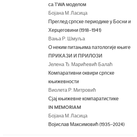
са TWA моделом
Бојана М. Ласица
Преглед српске периодике у Босни и
Херцеговини (1918–1941)
Вања Р. Шмуља
О неким питањима патологије књиге
ПРИКАЗИ И ПРИЛОЗИ
Јелена Ђ. Марићевић Балаћ
Компаративни оквири српске
књижевности
Виолета Р. Митровић
Сјај књижевне компаратистике
IN MEMORIAM
Бојана М. Ласица
Војислав Максимовић (1935–2024)