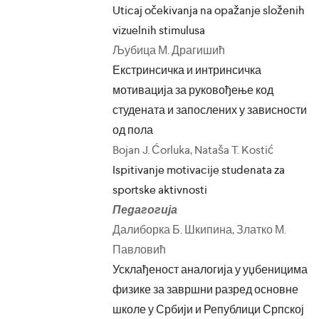
Uticaj očekivanja na opažanje složenih
vizuelnih stimulusa
Љубица М. Драгишић
Екстринсичка и интринсичка
мотивација за руковођење код
студената и запослених у зависности
од пола
Bojan J. Ćorluka, Nataša T. Kostić
Ispitivanje motivacije studenata za
sportske aktivnosti
Педагогија
Далиборка Б. Шкипина, Златко М.
Павловић
Усклађеност аналогија у уџбеницима
физике за завршни разред основне
школе у Србији и Републици Српској